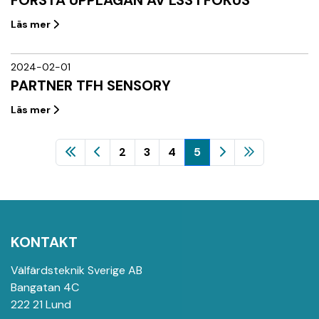
FÖRSTA UPPLAGAN AV LSS I FOKUS
Läs mer
2024-02-01
PARTNER TFH SENSORY
Läs mer
2
3
4
5
KONTAKT
Välfärdsteknik Sverige AB
Bangatan 4C
222 21 Lund