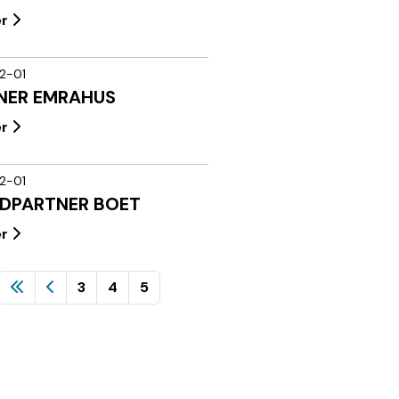
er
2-01
NER EMRAHUS
er
2-01
DPARTNER BOET
er
3
4
5