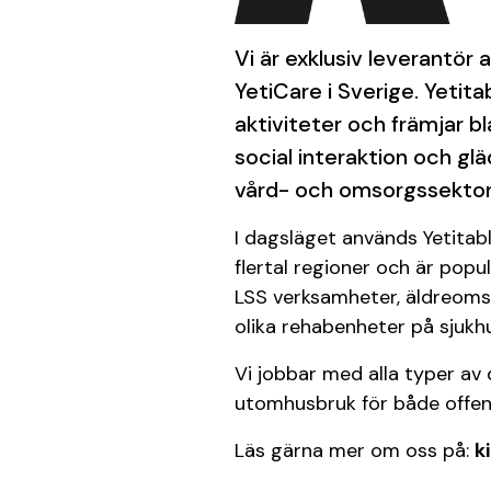
Vi är exklusiv leverantör
YetiCare i Sverige. Yetit
aktiviteter och främjar bl
social interaktion och gl
vård- och omsorgssektor
I dagsläget används Yetitab
flertal regioner och är po
LSS verksamheter, äldreomso
olika rehabenheter på sjukh
Vi jobbar med alla typer av
utomhusbruk för både offent
Läs gärna mer om oss på:
k