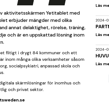
Läs m
 av aktivitetsskärmen Yetitablet med
ablet erbjuder mängder med olika
2024-0
PART
and annat delaktighet, rörelse, träning,
ädje och är en uppskattad lösning inom
Läs m
n.
2024-0
let flitigt i drygt 84 kommuner och ett
HUVU
pulär inom många olika verksamheter såsom
Läs m
rg, socialpsykiatri, anpassad skola och
us.
 digitala skärmlösningar för inomhus och
lig och privat sektor.
itsweden.se